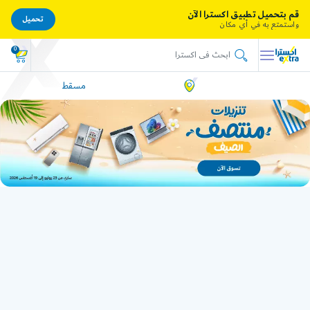
قم بتحميل تطبيق اكسترا الآن
تحميل
واستمتع به في أي مكان
0
مسقط