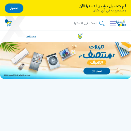
قم بتحميل تطبيق اكسترا الآن
تحميل
واستمتع به في أي مكان
0
مسقط