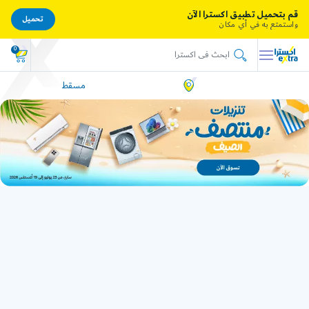
قم بتحميل تطبيق اكسترا الآن
تحميل
واستمتع به في أي مكان
0
مسقط