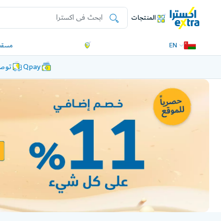
المنتجات
EN
مسقط
Qpay
توصي