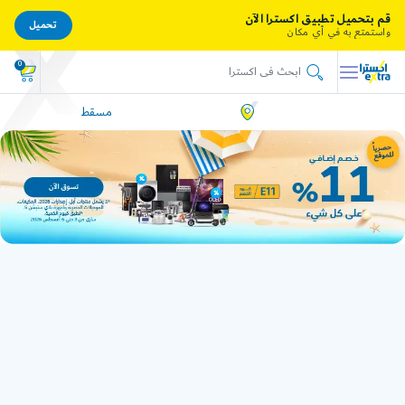
قم بتحميل تطبيق اكسترا الآن
تحميل
واستمتع به في أي مكان
0
مسقط