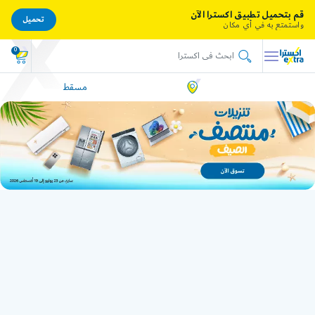
قم بتحميل تطبيق اكسترا الآن
تحميل
واستمتع به في أي مكان
0
مسقط