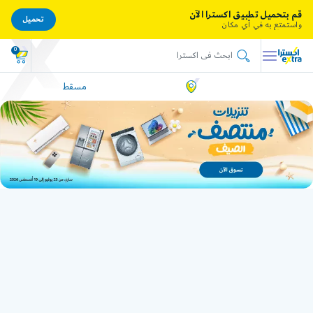
قم بتحميل تطبيق اكسترا الآن
تحميل
واستمتع به في أي مكان
0
مسقط