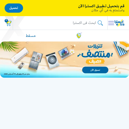
قم بتحميل تطبيق اكسترا الآن
تحميل
واستمتع به في أي مكان
0
مسقط