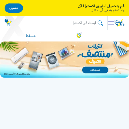
قم بتحميل تطبيق اكسترا الآن
تحميل
واستمتع به في أي مكان
0
مسقط