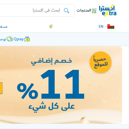
المنتجات
EN
مسقط
Qpay
توصي