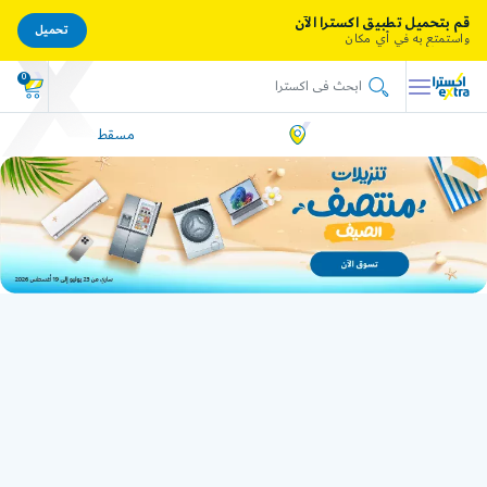
قم بتحميل تطبيق اكسترا الآن
تحميل
واستمتع به في أي مكان
0
مسقط