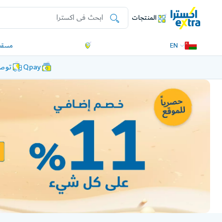
المنتجات
EN
مسقط
Qpay
توصي