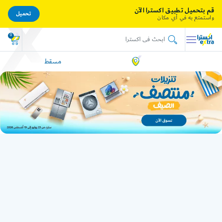
قم بتحميل تطبيق اكسترا الآن
تحميل
واستمتع به في أي مكان
0
مسقط