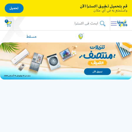
قم بتحميل تطبيق اكسترا الآن
تحميل
واستمتع به في أي مكان
0
مسقط