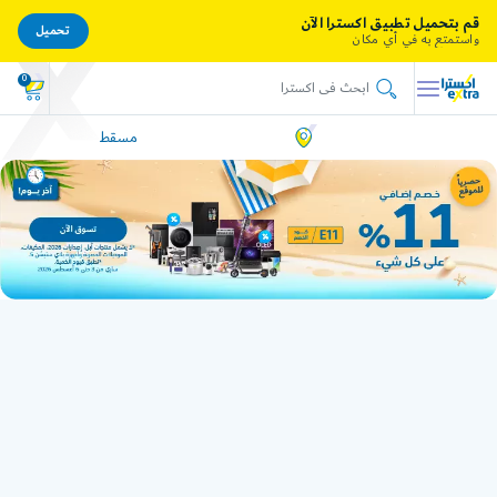
قم بتحميل تطبيق اكسترا الآن
تحميل
واستمتع به في أي مكان
0
مسقط