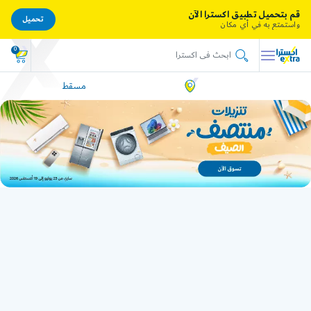
قم بتحميل تطبيق اكسترا الآن
تحميل
واستمتع به في أي مكان
0
مسقط