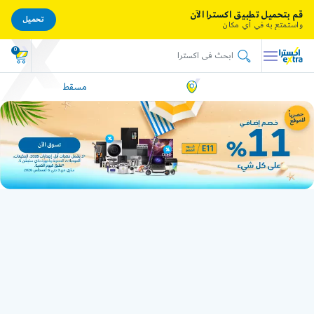
قم بتحميل تطبيق اكسترا الآن
تحميل
واستمتع به في أي مكان
0
مسقط