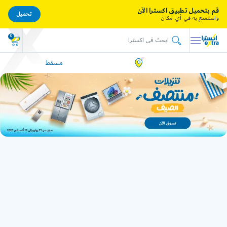
قم بتحميل تطبيق اكسترا الآن
تحميل
واستمتع به في أي مكان
0
مسقط