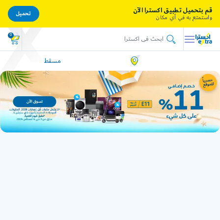
قم بتحميل تطبيق اكسترا الآن
تحميل
واستمتع به في أي مكان
0
مسقط