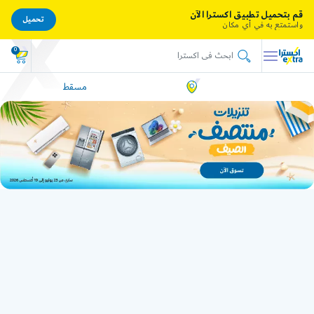
قم بتحميل تطبيق اكسترا الآن
تحميل
واستمتع به في أي مكان
0
مسقط