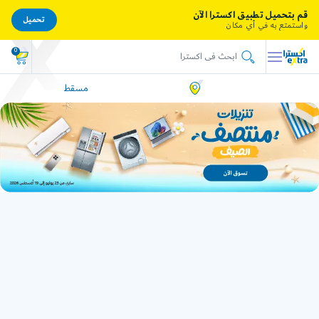
قم بتحميل تطبيق اكسترا الآن
تحميل
واستمتع به في أي مكان
0
مسقط