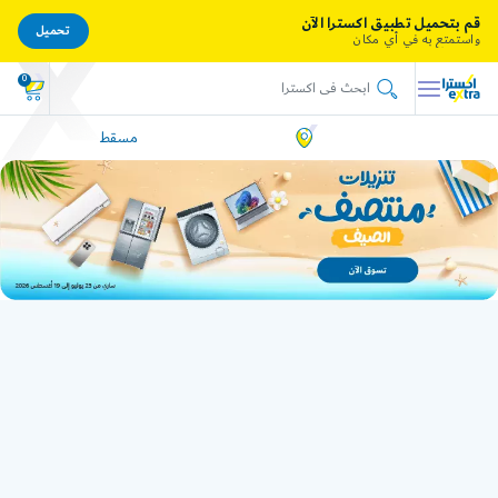
قم بتحميل تطبيق اكسترا الآن
تحميل
واستمتع به في أي مكان
0
مسقط