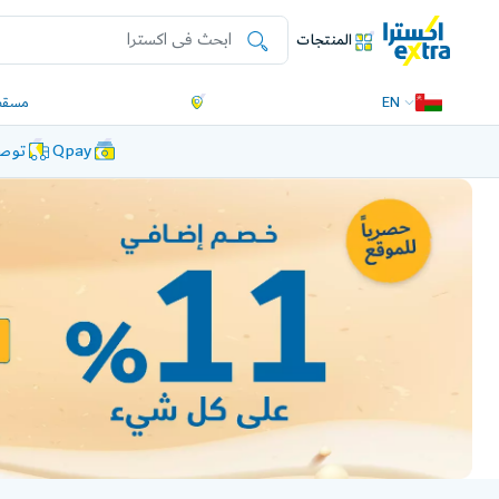
المنتجات
EN
مسقط
Qpay
توصي