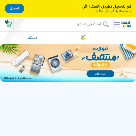
قم بتحميل تطبيق اكسترا الآن
تحميل
واستمتع به في أي مكان
0
مسقط