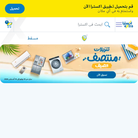
قم بتحميل تطبيق اكسترا الآن
تحميل
واستمتع به في أي مكان
0
مسقط