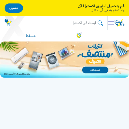
قم بتحميل تطبيق اكسترا الآن
تحميل
واستمتع به في أي مكان
0
مسقط