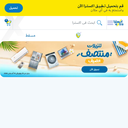
قم بتحميل تطبيق اكسترا الآن
تحميل
واستمتع به في أي مكان
0
مسقط