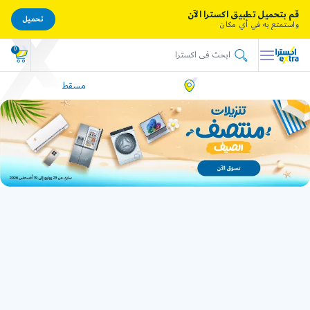
قم بتحميل تطبيق اكسترا الآن
تحميل
واستمتع به في أي مكان
0
مسقط