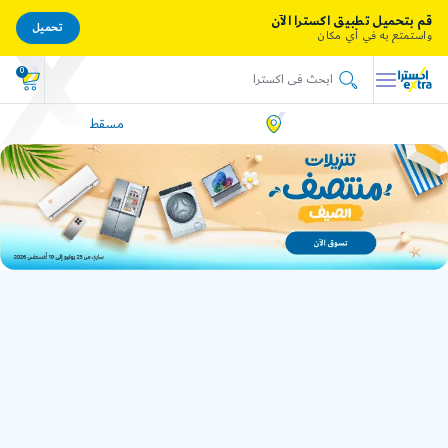
قم بتحميل تطبيق اكسترا الآن
تحميل
واستمتع به في أي مكان
0
مسقط