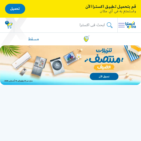
قم بتحميل تطبيق اكسترا الآن
تحميل
واستمتع به في أي مكان
0
مسقط