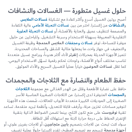
حلول غسيل متطورة — الغسالات والنشافات
أصبح روتين الغسيل أسرع وأكثر كفاءة مع تشكيلة
غسالات الملابس
و
النشافات
من إكسترا. اختر من بين
غسالات التعبئة الأمامي
عالية الكفاءة
والمصممة لتنظيف عميق والعناية بالأقمشة، أو
غسالات التعبئة العلوية
التقليدية المعروفة بسهولة الاستخدام وسرعة التشغيل. وللباحثين عن حلول
موفرة للمساحة، توفر
غسالات ومجففات
الملابس المدمجة
وظيفة الغسيل
والتجفيف في جهاز واحد، ما يجعلها مثالية للشقق والمساحات المحدودة.
تتميز الأجهزة الحديثة بمحركات
إنفرتر
لأداء أكثر هدوءاً، وبرامج غسيل متعددة
تناسب مختلف أنواع الأقمشة، ولوحات تحكم رقمية تسهّل الاستخدام اليومي.
كما تظل
غسالات الحوضين
خياراً عملياً للغسيل السريع والأداء الموثوق.
حفظ الطعام والنضارة مع الثلاجات والمجمدات
حافظ على نضارة الأطعمة وقلل من الهدر الغذائي مع مجموعة
الثلاجات
و
المجمدات
المتوفرة لدى إكسترا. من الثلاجات الصغيرة المناسبة للأسر
الصغيرة إلى الموديلات الكبيرة متعددة الأبواب للعائلات، صُممت هذه الأجهزة
لتوفير مساحات تخزين مرنة، وأرفف قابلة للتعديل، وأنظمة تبريد متقدمة. تساعد
تقنية
نوفروست
على منع تكون الثلج، بينما تضمن الضواغط الذكية بتقنية
الإنفرتر الحفاظ على درجة حرارة ثابتة مع استهلاك أقل للطاقة.
سواء كنت تبحث عن ثلاجات بتصميم
بابين متجاورين
، أو ثلاجات بفريزر علوي، أو
أجهزة مدمجة
تنسجم مع تصميم المطبخ، تقدم إكسترا حلولاً عملية تضيف