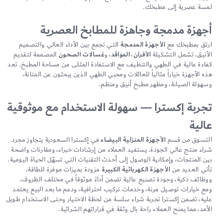
لمسة عصرية إلى مطبخك.
أجهزة مدمجة وجاهزة للمطابخ العصرية
ارتقِ بمطبخك مع
الأجهزة المدمجة
التي تجمع بين الأداء العالي والتصميم
الأنيق. تشمل التشكيلة
الأفران
،
المواقد
، و
غسالات الصحون
المصممة لتقديم
كفاءة عالية في الطهي والتنظيف مع الاستفادة المثلى من مساحة المطبخ. تعد
هذه الأجهزة خياراً مثالياً للعائلات ومحبي الطهي الذين يبحثون عن المتانة،
وسهولة الصيانة، ومظهر مطبخ أنيق ومنظم.
تجربة إكسترا — سهولة الاستخدام مع موثوقية
عالية
التسوق من قسم
الأجهزة المنزلية البيضاء
في إكسترا السعودية يتجاوز مجرد
شراء منتج عالي الجودة. يستفيد العملاء من إرشادات خبراء، ومقارنات واضحة
بين المنتجات، وإمكانية الوصول إلى أحدث التقنيات التي تسهّل الحياة اليومية.
تأتي العديد من
الأجهزة الكهربائية الكبيرة
مزودة بميزات موفرة للطاقة،
ووظائف ذكية، وجودة تصنيع عالية تضمن أداءً موثوقاً في مختلف الظروف.
ومع خيارات توصيل مرنة، وخدمات تركيب احترافية، ودعم ما بعد البيع يعتمد
عليه، تضمن إكسترا تجربة شراء سلسة من لحظة الاختيار وحتى الاستخدام طويل
الأمد، مما يمنح العملاء راحة بال وثقة في قراراتهم الشرائية.