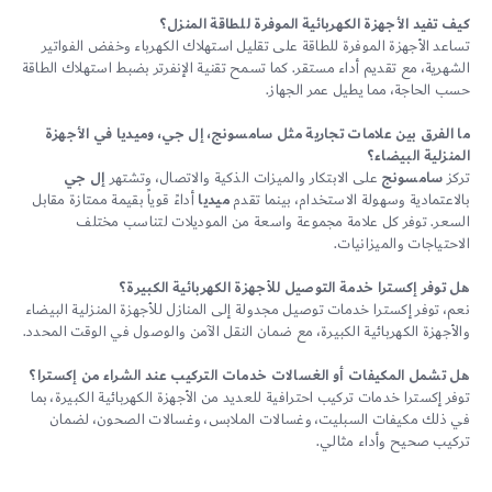
كيف تفيد الأجهزة الكهربائية الموفرة للطاقة المنزل؟
تساعد الأجهزة الموفرة للطاقة على تقليل استهلاك الكهرباء وخفض الفواتير
الشهرية، مع تقديم أداء مستقر. كما تسمح تقنية الإنفرتر بضبط استهلاك الطاقة
حسب الحاجة، مما يطيل عمر الجهاز.
ما الفرق بين علامات تجارية مثل سامسونج، إل جي، وميديا في الأجهزة
المنزلية البيضاء؟
تركز
سامسونج
على الابتكار والميزات الذكية والاتصال، وتشتهر
إل جي
بالاعتمادية وسهولة الاستخدام، بينما تقدم
ميديا
أداءً قوياً بقيمة ممتازة مقابل
السعر. توفر كل علامة مجموعة واسعة من الموديلات لتناسب مختلف
الاحتياجات والميزانيات.
هل توفر إكسترا خدمة التوصيل للأجهزة الكهربائية الكبيرة؟
نعم، توفر إكسترا خدمات توصيل مجدولة إلى المنازل للأجهزة المنزلية البيضاء
والأجهزة الكهربائية الكبيرة، مع ضمان النقل الآمن والوصول في الوقت المحدد.
هل تشمل المكيفات أو الغسالات خدمات التركيب عند الشراء من إكسترا؟
توفر إكسترا خدمات تركيب احترافية للعديد من الأجهزة الكهربائية الكبيرة، بما
في ذلك مكيفات السبليت، وغسالات الملابس، وغسالات الصحون، لضمان
تركيب صحيح وأداء مثالي.