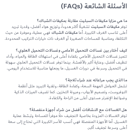
الأسئلة الشائعة (FAQs)
ما هي مزايا مكيفات السبليت مقارنة بمكيفات الشباك؟
توفر
مكيفات السبليت
تشغيلًا أكثر هدوءاً، وتوزيع هواء أفضل، وقدرة تبريد
أعلى تناسب الغرف الكبيرة. أما
مكيفات الشباك
فهي عملية، وموفرة من حيث
التكلفة، ومناسبة للمساحات الصغيرة أو الغرف ذات خيارات التركيب المحدودة.
كيف أختار بين غسالات التحميل الأمامي وغسالات التحميل العلوي؟
تتميز غسالات التحميل الأمامي بكفاءة أعلى في استهلاك الطاقة والمياه، وأداء
تنظيف أفضل، وعناية أكبر بالأقمشة. بينما توفر غسالات التحميل العلوي سهولة
في التحميل وسرعة في دورات الغسيل، ما يجعلها مناسبة للاستخدام اليومي.
ما الذي يجب مراعاته عند شراء ثلاجة؟
تشمل العوامل المهمة السعة، وكفاءة الطاقة، وتقنية التبريد مثل أنظمة
النوفروست، وتصميم الأبواب، ومرونة التخزين. كما تضيف الميزات الذكية
وضواغط الإنفرتر مستوى أعلى من الراحة والكفاءة.
هل الغسالات مع النشافات أفضل من شراء أجهزة منفصلة؟
توفر الغسالات المزودة بخاصية التجفيف حلاً موفراً للمساحة وتبسّط عملية
الغسيل. أما الأجهزة المنفصلة فهي أنسب للأسر الكبيرة التي تحتاج إلى سعة
أعلى وسرعة تجفيف أكبر.