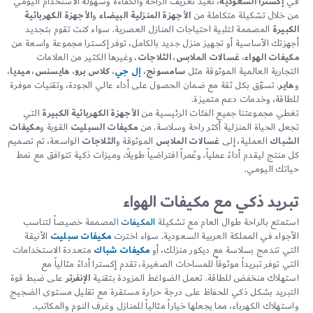
في
إكسترا السعودية
، نعيد تعريف الراحة والكفاءة وسهولة الاستخدام اليومي
من خلال تشكيلة متكاملة من
الأجهزة المنزلية البيضاء
و
الأجهزة الكهربائية
الكبيرة
المصممة لتلبية احتياجات المنازل العصرية. سواء كنت تقوم بتجديد
أجهزتك الأساسية أو تجهيز منزل جديد بالكامل، توفر إكسترا مجموعة واسعة من
مكيفات الهواء
،
غسالات الملابس
،
الثلاجات
، وغيرها الكثير من العلامات
التجارية العالمية الموثوقة مثل
سامسونج
،
إل جي
،
كلاس برو
،
هايسنس
،
ميديا
،
و
هاير
. تسوّق بكل ثقة مع ضمان الحصول على أداء عالي الجودة، وتقنيات موفرة
للطاقة، وخدمات دعم متميزة.
تغطي مجموعتنا جميع الفئات الرئيسية من
الأجهزة الكهربائية الكبيرة
التي
تجعل الحياة المنزلية أكثر راحة وسلاسة. من
مكيفات السبليت
القوية و
مكيفات
الشباك
العملية، إلى
غسالات الملابس
الموثوقة و
الثلاجات
الواسعة، تم تصميم
كل منتج ليقدم أداءً عملياً، وعُمراً افتراضياً طويلاً، وميزات ذكية تتوافق مع نمط
حياتك اليومي.
تبريد ذكي مع مكيفات الهواء
استمتع بالراحة طوال العام مع تشكيلة
المكيفات
المصممة خصيصاً لتناسب
الأجواء في المملكة العربية السعودية. سواء اخترت
مكيفات سبليت
الأنيقة
التي تندمج بسلاسة مع ديكور منزلك، أو
مكيفات شباك
متعددة الاستخدامات
التي توفر تبريداً موثوقاً للمساحات الصغيرة، تقدم إكسترا أداءً مثالياً مع
استهلاك منخفض للطاقة. تعمل الضواغط المزودة بتقنية
الإنفرتر
على ضبط قوة
التبريد بشكل ذكي للحفاظ على درجة حرارة مستقرة مع تقليل مستوى الضجيج
واستهلاك الكهرباء، مما يجعلها خياراً مثالياً للمنازل وغرف النوم والمكاتب.