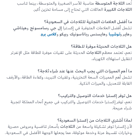
تُعد
الثلاجة المتوسطة
مناسبة للأسر الصغيرة والمتوسطة، بينما تناسب
الثلاجات الكبيرة
العائلات التي تحتاج إلى مساحة تخزين أكبر.
ما أفضل العلامات التجارية للثلاجات في السعودية؟
تشمل أفضل العلامات المتوفرة في إكسترا
إل جي
و
سامسونج
و
هيتاشي
و
هاير
و
توشيبا
و
هايسنس
و
باناسونيك
و
بيكو
و
كلاس برو
.
هل الثلاجات الحديثة موفرة للطاقة؟
نعم، تعتمد معظم
الثلاجات
الحديثة على تقنيات موفرة للطاقة مثل الإنفرتر
لتقليل استهلاك الكهرباء.
ما أهم المميزات التي يجب البحث عنها عند شراء ثلاجة؟
تشمل أهم المميزات السعة التخزينية، وتقنيات التبريد، وكفاءة الطاقة، والأرفف
القابلة للتعديل، والميزات الذكية.
هل توفر إكسترا خدمات التوصيل والتركيب؟
نعم، توفر إكسترا خدمات التوصيل والتركيب في جميع أنحاء المملكة لتجربة
شراء مريحة.
لماذا أشتري الثلاجات من إكسترا السعودية؟
لأن إكسترا توفر تشكيلة واسعة من
الثلاجات
بأسعار تنافسية وعروض حصرية
وخيارات تقسيط مرنة وخدمة موثوقة، مما يجعلها الوجهة الأفضل في السعودية.