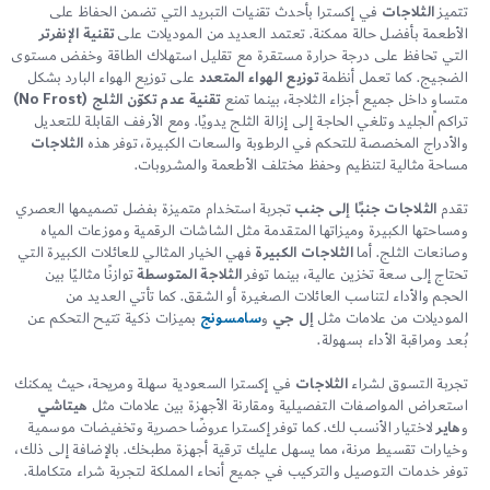
تتميز
الثلاجات
في إكسترا بأحدث تقنيات التبريد التي تضمن الحفاظ على
الأطعمة بأفضل حالة ممكنة. تعتمد العديد من الموديلات على
تقنية الإنفرتر
التي تحافظ على درجة حرارة مستقرة مع تقليل استهلاك الطاقة وخفض مستوى
الضجيج. كما تعمل أنظمة
توزيع الهواء المتعدد
على توزيع الهواء البارد بشكل
متساوٍ داخل جميع أجزاء الثلاجة، بينما تمنع
تقنية عدم تكوّن الثلج (No Frost)
تراكم الجليد وتلغي الحاجة إلى إزالة الثلج يدويًا. ومع الأرفف القابلة للتعديل
والأدراج المخصصة للتحكم في الرطوبة والسعات الكبيرة، توفر هذه
الثلاجات
مساحة مثالية لتنظيم وحفظ مختلف الأطعمة والمشروبات.
تقدم
الثلاجات جنبًا إلى جنب
تجربة استخدام متميزة بفضل تصميمها العصري
ومساحتها الكبيرة وميزاتها المتقدمة مثل الشاشات الرقمية وموزعات المياه
وصانعات الثلج. أما
الثلاجات الكبيرة
فهي الخيار المثالي للعائلات الكبيرة التي
تحتاج إلى سعة تخزين عالية، بينما توفر
الثلاجة المتوسطة
توازنًا مثاليًا بين
الحجم والأداء لتناسب العائلات الصغيرة أو الشقق. كما تأتي العديد من
الموديلات من علامات مثل
إل جي
و
سامسونج
بميزات ذكية تتيح التحكم عن
بُعد ومراقبة الأداء بسهولة.
تجربة التسوق لشراء
الثلاجات
في إكسترا السعودية سهلة ومريحة، حيث يمكنك
استعراض المواصفات التفصيلية ومقارنة الأجهزة بين علامات مثل
هيتاشي
و
هاير
لاختيار الأنسب لك. كما توفر إكسترا عروضًا حصرية وتخفيضات موسمية
وخيارات تقسيط مرنة، مما يسهل عليك ترقية أجهزة مطبخك. بالإضافة إلى ذلك،
توفر خدمات التوصيل والتركيب في جميع أنحاء المملكة لتجربة شراء متكاملة.