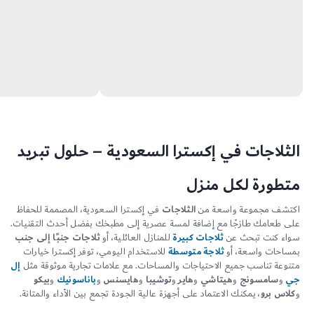
الثلاجات في إكسترا السعودية – حلول تبريد
متطورة لكل منزل
اكتشف مجموعة واسعة من
الثلاجات
في إكسترا السعودية، المصممة للحفاظ
على طعامك طازجًا مع إضافة لمسة عصرية إلى مطبخك بفضل أحدث التقنيات.
سواء كنت تبحث عن
ثلاجات كبيرة
للمنازل العائلية، أو
ثلاجات جنبًا إلى جنب
بمساحات واسعة، أو
ثلاجة متوسطة
للاستخدام اليومي، توفر إكسترا خيارات
متنوعة تناسب جميع الاحتياجات والمساحات. مع علامات تجارية موثوقة مثل
إل
جي
و
سامسونج
و
هيتاشي
و
هاير
و
توشيبا
و
هايسنس
و
باناسونيك
و
بيكو
و
كلاس برو
، يمكنك الاعتماد على أجهزة عالية الجودة تجمع بين الأداء والمتانة.