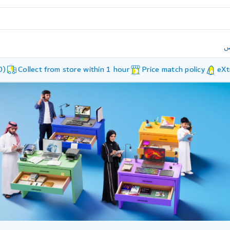
ض
0)
Collect from store within 1 hour
Price match policy
eXt