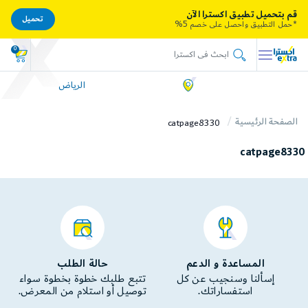
قم بتحميل تطبيق اكسترا الآن
تحميل
*حمل التطبيق واحصل على خصم 5%
0
الرياض
الصفحة الرئيسية
catpage8330
catpage8330
المساعدة و الدعم
حالة الطلب
إسألنا وسنجيب عن كل
تتبع طلبك خطوة بخطوة سواء
استفساراتك.
توصيل أو استلام من المعرض.