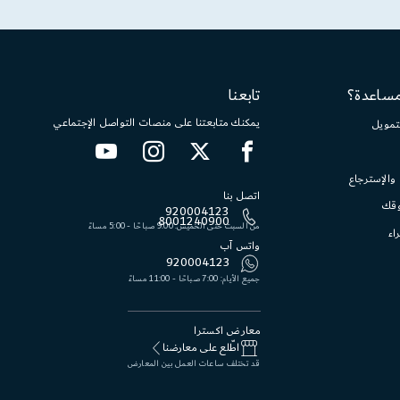
مساعدة؟
تابعنا
يمكنك متابعتنا على منصات التواصل الإجتماعي
تمويل
 والإسترجاع
اتصل بنا
وقك
920004123
8001240900
من السبت حتى الخميس: 9:00 صباحًا - 5:00 مساءً
اء
واتس آب
920004123
جميع الأيام: 7:00 صباحًا - 11:00 مساءً
معارض اكسترا
اطّلع على معارضنا
قد تختلف ساعات العمل بين المعارض