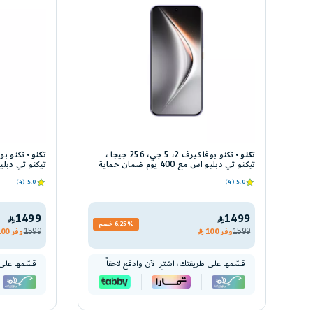
تكنو
تكنو بوفا كيرف 2، 5 جي، 256 جيجا ،
تكنو
تيكنو تي دبليو اس مع 400 يوم ضمان حماية
شاشة، بنفسجي
شاشة ، تايتاني
5.0 (4)
5.0 (4)
1499
1499
6.25% خصم
1599
وفر
100
1599
وفر
100
قسّمها على طريقتك، اشترِ الآن وادفع لاحقاً
قسّمها على 