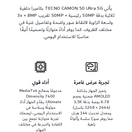
يأتي TECNO CAMON 50 Ultra 5G بكاميرا خلفية
ثلاثية بدقة 50MP رئيسية + 50MP تقريب 3x + 8MP
واسعة الزاوية لالتقاط صور واضحة وتفاصيل غنية في
مختلف الظروف. كما يوفر أداءً متوازنًا وتصميمًا أنيقًا
مناسبًا للاستخدام اليومي.
تجربة عرض غامرة
أداء قوي
يتميز الجهاز بشاشة
مدعومًا بمعالج MediaTek
AMOLED منحنية بحجم
Dimensity 7400
6.78 بوصة بدقة 1.5K
Ultimate، يقدّم الجهاز أداءً
(1208 × 2644 بكسل)
موثوقًا وسلاسة في
ومعدل تحديث 144 هرتز،
الاستخدام اليومي، ليمنحك
مما يوفر صورًا سلسة وألوانًا
تجربة متوازنة تجمع بين
زاهية
الكفاءة والسرعة في مختلف
المهام.