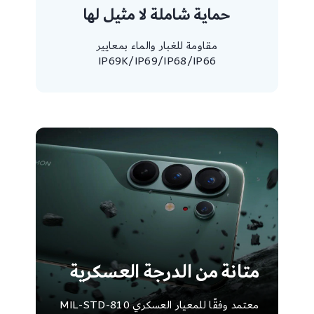
حماية شاملة لا مثيل لها
مقاومة للغبار والماء بمعايير
IP69K/IP69/IP68/IP66
متانة من الدرجة العسكرية
معتمد وفقًا للمعيار العسكري MIL-STD-810